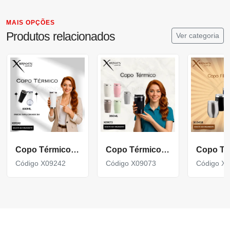
MAIS OPÇÕES
Produtos relacionados
Ver categoria
Copo Térmico de 800ml com parede dupla em inox 304 X09242
Copo Térmico em inox 304 com base antiderrapante X09073
Código X09242
Código X09073
Código X