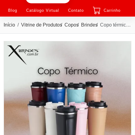
Blog
Catálogo Virtual
Contato
Carrinho
Início
Vitrine de Produtos
Copos
Brindes
Copo térmico 500 ML de inox Com parede dupla X14724