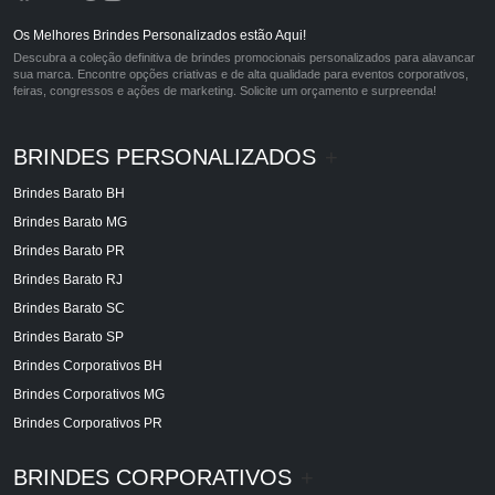
Os Melhores Brindes Personalizados estão Aqui!
Descubra a coleção definitiva de brindes promocionais personalizados para alavancar
sua marca. Encontre opções criativas e de alta qualidade para eventos corporativos,
feiras, congressos e ações de marketing. Solicite um orçamento e surpreenda!
BRINDES PERSONALIZADOS
+
Brindes Barato BH
Brindes Barato MG
Brindes Barato PR
Brindes Barato RJ
Brindes Barato SC
Brindes Barato SP
Brindes Corporativos BH
Brindes Corporativos MG
Brindes Corporativos PR
BRINDES CORPORATIVOS
+