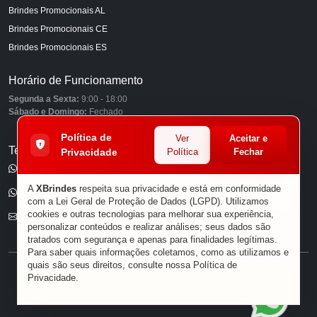
Brindes Promocionais AL
Brindes Promocionais CE
Brindes Promocionais ES
Horário de Funcionamento
Segunda a Sexta:
9:00 - 18:00
Sábado e Domingo:
Fechado
Política de
Ver
Aceitar e
Telefones
Privacidade
Política
Fechar
(11) 98849-6959
A
XBrindes
respeita sua privacidade e está em conformidade
(11) 96585-7462
com a Lei Geral de Proteção de Dados (LGPD). Utilizamos
cookies e outras tecnologias para melhorar sua experiência,
E-mail
personalizar conteúdos e realizar análises; seus dados são
tratados com segurança e apenas para finalidades legítimas.
Para saber quais informações coletamos, como as utilizamos e
quais são seus direitos, consulte nossa
Política de
® XBRINDES
Privacidade
.
Sobre Nós
|
Política de Privacidade