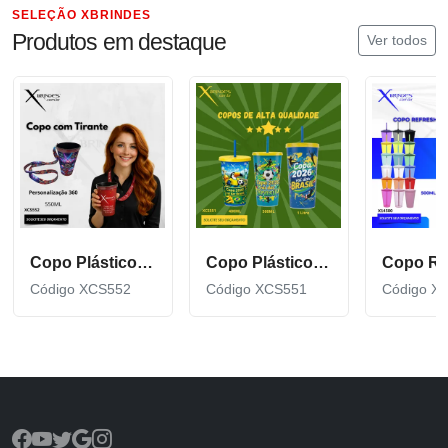
SELEÇÃO XBRINDES
Produtos em destaque
Ver todos
Copo Plástico de 550 ML com Tirante Personalizado XCS552
Copo Plástico personalizado In Mold Label 360 XCS551
Código XCS552
Código XCS551
Código X