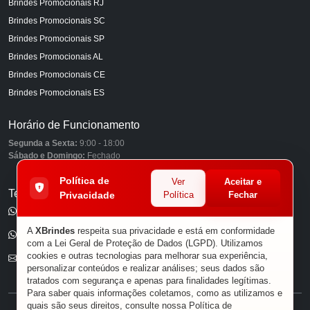
Brindes Promocionais RJ
Brindes Promocionais SC
Brindes Promocionais SP
Brindes Promocionais AL
Brindes Promocionais CE
Brindes Promocionais ES
Horário de Funcionamento
Segunda a Sexta:
9:00 - 18:00
Sábado e Domingo:
Fechado
Política de
Ver
Aceitar e
Telefones
Privacidade
Política
Fechar
(11) 98849-6959
A
XBrindes
respeita sua privacidade e está em conformidade
(11) 96585-7462
com a Lei Geral de Proteção de Dados (LGPD). Utilizamos
cookies e outras tecnologias para melhorar sua experiência,
E-mail
personalizar conteúdos e realizar análises; seus dados são
tratados com segurança e apenas para finalidades legítimas.
Para saber quais informações coletamos, como as utilizamos e
quais são seus direitos, consulte nossa
Política de