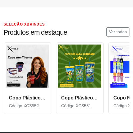
SELEÇÃO XBRINDES
Produtos em destaque
Ver todos
Copo Plástico de 550 ML com Tirante Personalizado XCS552
Copo Plástico personalizado In Mold Label 360 XCS551
Código XCS552
Código XCS551
Código X