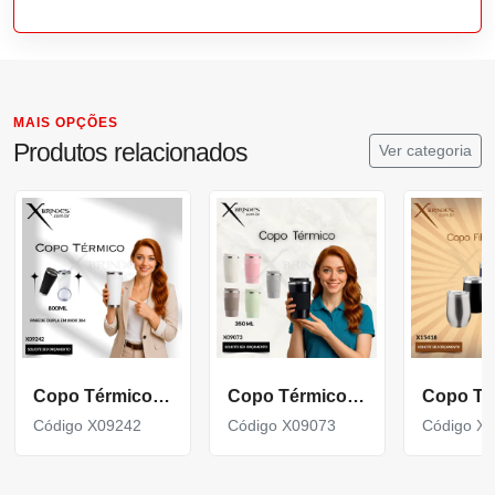
MAIS OPÇÕES
Produtos relacionados
Ver categoria
Copo Térmico de 800ml com parede dupla em inox 304 X09242
Copo Térmico em inox 304 com base antiderrapante X09073
Código X09242
Código X09073
Código X