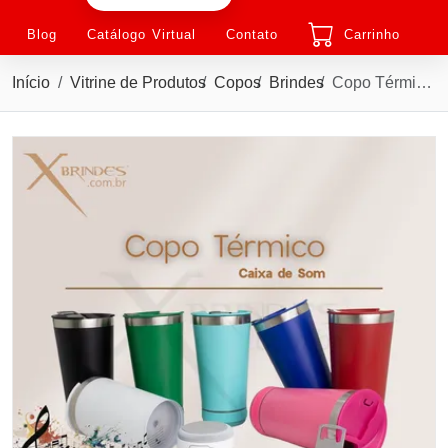
Blog
Catálogo Virtual
Contato
Carrinho
Início
Vitrine de Produtos
Copos
Brindes
Copo Térmico 400ml com Caixa de Som Bluetooth X18749B