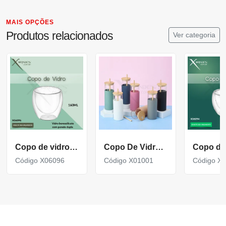
MAIS OPÇÕES
Produtos relacionados
Ver categoria
Copo de vidro 160ML borossilicato parede dupla X06096
Copo De Vidro 500Ml
Código X06096
Código X01001
Código X