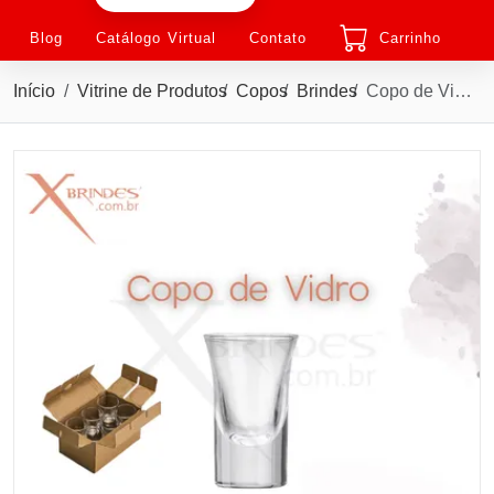
Blog
Catálogo Virtual
Contato
Carrinho
Início
Vitrine de Produtos
Copos
Brindes
Copo de Vidro com 30 ML Kit vem com 6 Peças X09082