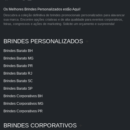
Os Melhores Brindes Personalizados estão Aqui!
Descubra a coleção definitiva de brindes promocionais personalizados para alavancar
sua marca. Encontre opções criativas e de alta qualidade para eventos corporativos,
feiras, congressos e ações de marketing. Solicite um orçamento e surpreenda!
BRINDES PERSONALIZADOS
+
Brindes Barato BH
Brindes Barato MG
Brindes Barato PR
Brindes Barato RJ
Brindes Barato SC
Brindes Barato SP
Brindes Corporativos BH
Brindes Corporativos MG
Brindes Corporativos PR
BRINDES CORPORATIVOS
+