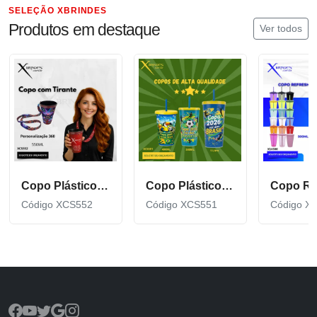
SELEÇÃO XBRINDES
Produtos em destaque
Ver todos
Copo Plástico de 550 ML com Tirante Personalizado XCS552
Copo Plástico personalizado In Mold Label 360 XCS551
Código XCS552
Código XCS551
Código X