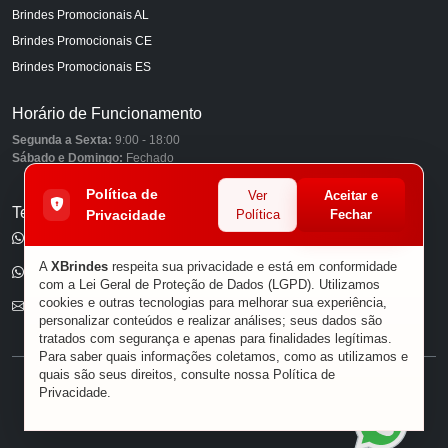
Brindes Promocionais AL
Brindes Promocionais CE
Brindes Promocionais ES
Horário de Funcionamento
Segunda a Sexta:
9:00 - 18:00
Sábado e Domingo:
Fechado
Política de
Ver
Aceitar e
Telefones
Privacidade
Política
Fechar
(11) 98849-6959
A
XBrindes
respeita sua privacidade e está em conformidade
(11) 96585-7462
com a Lei Geral de Proteção de Dados (LGPD). Utilizamos
cookies e outras tecnologias para melhorar sua experiência,
E-mail
personalizar conteúdos e realizar análises; seus dados são
tratados com segurança e apenas para finalidades legítimas.
Para saber quais informações coletamos, como as utilizamos e
quais são seus direitos, consulte nossa
Política de
® XBRINDES
Privacidade
.
Sobre Nós
|
Política de Privacidade