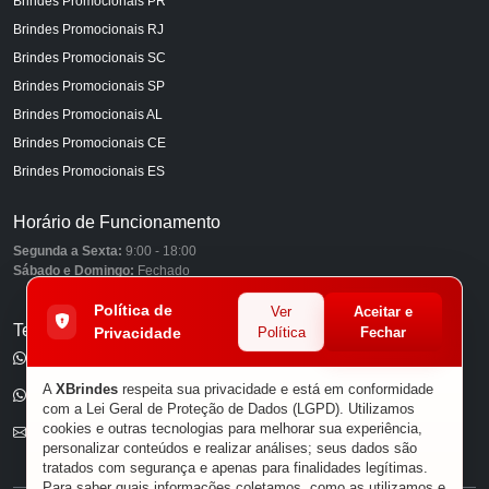
Brindes Promocionais PR
Brindes Promocionais RJ
Brindes Promocionais SC
Brindes Promocionais SP
Brindes Promocionais AL
Brindes Promocionais CE
Brindes Promocionais ES
Horário de Funcionamento
Segunda a Sexta:
9:00 - 18:00
Sábado e Domingo:
Fechado
Política de
Ver
Aceitar e
Telefones
Privacidade
Política
Fechar
(11) 98849-6959
A
XBrindes
respeita sua privacidade e está em conformidade
(11) 96585-7462
com a Lei Geral de Proteção de Dados (LGPD). Utilizamos
cookies e outras tecnologias para melhorar sua experiência,
E-mail
personalizar conteúdos e realizar análises; seus dados são
tratados com segurança e apenas para finalidades legítimas.
Para saber quais informações coletamos, como as utilizamos e