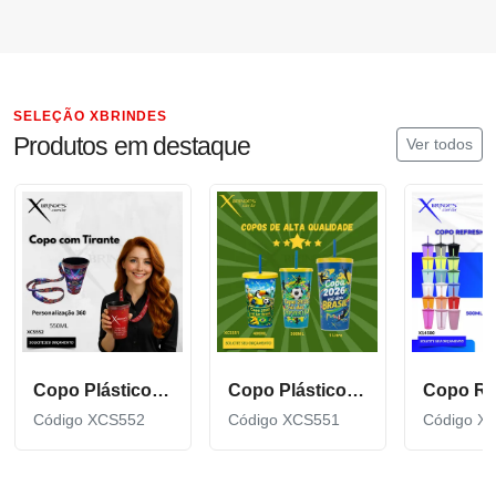
SELEÇÃO XBRINDES
Produtos em destaque
Ver todos
Copo Plástico de 550 ML com Tirante Personalizado XCS552
Copo Plástico personalizado In Mold Label 360 XCS551
Código XCS552
Código XCS551
Código X