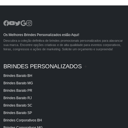
Os Melhores Brindes Personalizados estão Aqui!
Descubra a coleção definitiva de brindes promocionais personalizados para alavancar
sua marca. Encontre opções criativas e de alta qualidade para eventos corporativos,
feiras, congressos e ações de marketing. Solicite um orçamento e surpreenda!
BRINDES PERSONALIZADOS
+
Brindes Barato BH
Brindes Barato MG
Brindes Barato PR
Brindes Barato RJ
Brindes Barato SC
Brindes Barato SP
Brindes Corporativos BH
Brindes Corporativos MG