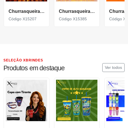
Churrasqueira Portátil
Churrasqueira Portátil a carvão feita em metal X15385
Código X15207
Código X15385
Código X
SELEÇÃO XBRINDES
Produtos em destaque
Ver todos