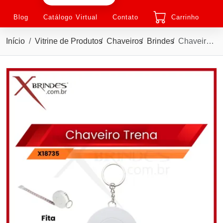
Blog
Catálogo Virtual
Contato
Carrinho
Início
Vitrine de Produtos
Chaveiros
Brindes
Chaveiro Plástico com Fita métrica plástica de 3 metros X18735