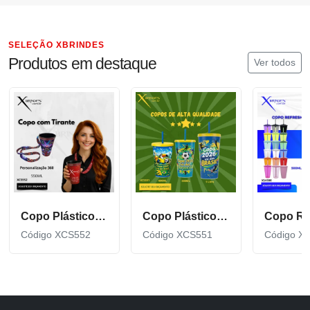
SELEÇÃO XBRINDES
Produtos em destaque
Ver todos
Copo Plástico de 550 ML com Tirante Personalizado XCS552
Copo Plástico personalizado In Mold Label 360 XCS551
Código XCS552
Código XCS551
Código X