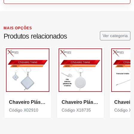
MAIS OPÇÕES
Produtos relacionados
Ver categoria
Chaveiro Plástico com Fita métrica em formato quadrangular X02910
Chaveiro Plástico com Fita métrica plástica de 3 metros X18735
Código X02910
Código X18735
Código X