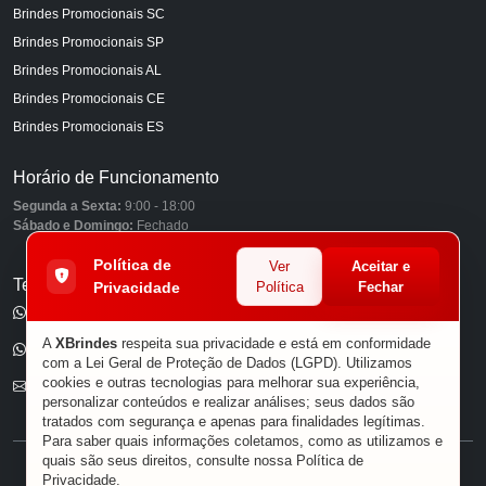
Brindes Promocionais SC
Brindes Promocionais SP
Brindes Promocionais AL
Brindes Promocionais CE
Brindes Promocionais ES
Horário de Funcionamento
Segunda a Sexta:
9:00 - 18:00
Sábado e Domingo:
Fechado
Política de
Ver
Aceitar e
Telefones
Privacidade
Política
Fechar
(11) 98849-6959
A
XBrindes
respeita sua privacidade e está em conformidade
(11) 96585-7462
com a Lei Geral de Proteção de Dados (LGPD). Utilizamos
cookies e outras tecnologias para melhorar sua experiência,
E-mail
personalizar conteúdos e realizar análises; seus dados são
tratados com segurança e apenas para finalidades legítimas.
Para saber quais informações coletamos, como as utilizamos e
quais são seus direitos, consulte nossa
Política de
® XBRINDES
Privacidade
.