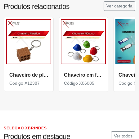
Produtos relacionados
Ver categoria
Chaveiro de plástico personalizável em formato de tijolo X12387
Chaveiro em formato de capacete de segurança X06085
Código X12387
Código X06085
Código X
SELEÇÃO XBRINDES
Produtos em destaque
Ver todos