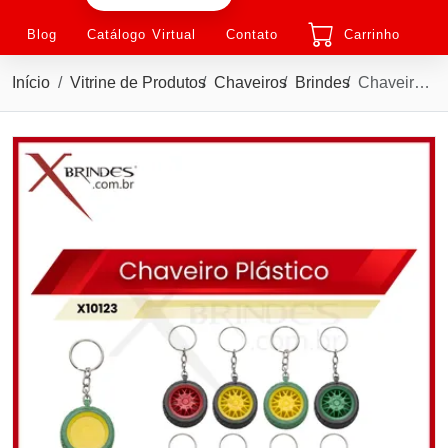
Blog
Catálogo Virtual
Contato
Carrinho
Início
Vitrine de Produtos
Chaveiros
Brindes
Chaveiro plástico Colorido em formato de pneu X10123