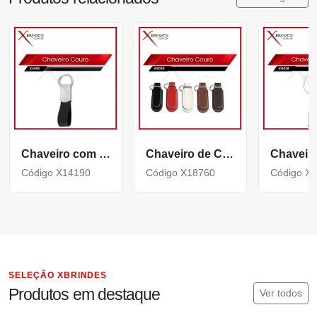
Chaveiro com couro sintético e argola giratória X14190
Chaveiro de Couro Sintético com Formato Minimalista X18760
Código X14190
Código X18760
Código X
SELEÇÃO XBRINDES
Produtos em destaque
Ver todos