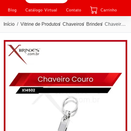
Blog
Catálogo Virtual
Contato
Carrinho
Início
Vitrine de Produtos
Chaveiros
Brindes
Chaveiro em Couro sintético com Metal e duas argolas X14502