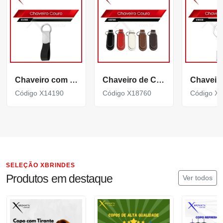
Chaveiro com couro sintético e argola giratória X14190
Chaveiro de Couro Sintético com Formato Minimalista X18760
Código X14190
Código X18760
Código X
SELEÇÃO XBRINDES
Produtos em destaque
Ver todos