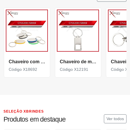
Chaveiro com Chapa metálica Personalizável X18692
Chaveiro de metal brilhante e espelhado com mosquetão X12191
Código X18692
Código X12191
Código X
SELEÇÃO XBRINDES
Produtos em destaque
Ver todos