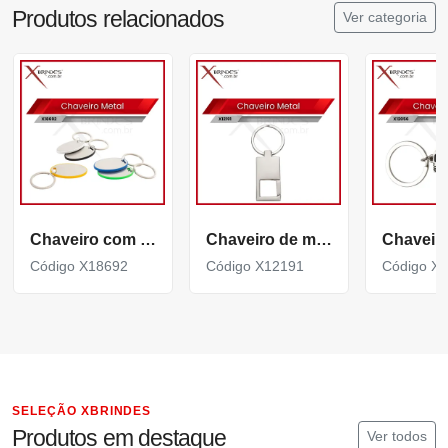
Produtos relacionados
Ver categoria
Chaveiro com Chapa metálica Personalizável X18692
Chaveiro de metal brilhante e espelhado com mosquetão X12191
Código X18692
Código X12191
Código X
SELEÇÃO XBRINDES
Produtos em destaque
Ver todos