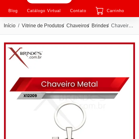
Blog
Catálogo Virtual
Contato
Carrinho
Início
Vitrine de Produtos
Chaveiros
Brindes
Chaveiro de Metal brilhante em formato de casa X12209