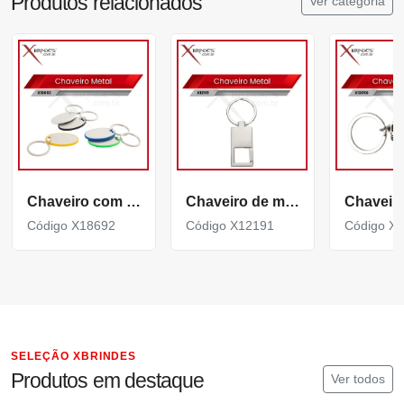
Produtos relacionados
Ver categoria
Chaveiro com Chapa metálica Personalizável X18692
Chaveiro de metal brilhante e espelhado com mosquetão X12191
Código X18692
Código X12191
Código X
SELEÇÃO XBRINDES
Produtos em destaque
Ver todos