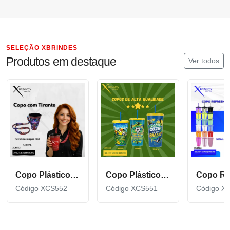
SELEÇÃO XBRINDES
Produtos em destaque
Ver todos
Copo Plástico de 550 ML com Tirante Personalizado XCS552
Copo Plástico personalizado In Mold Label 360 XCS551
Código XCS552
Código XCS551
Código X