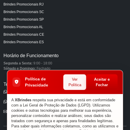
Brindes Promocionais RJ
Brindes Promocionais SC
Brindes Promocionais SP
Brindes Promocionais AL
Brindes Promocionais CE
Brindes Promocionais ES
Horário de Funcionamento
Segunda a Sexta:
9:00 - 18:00
Sábado e Domingo:
Fechado
Política de
Ver
Aceitar e
Telefones
Privacidade
Política
Fechar
(11) 98849-6959
A
XBrindes
respeita sua privacidade e está em conformidade
(11) 96585-7462
com a Lei Geral de Proteção de Dados (LGPD). Utilizamos
cookies e outras tecnologias para melhorar sua experiência,
E-mail
personalizar conteúdos e realizar análises; seus dados são
tratados com segurança e apenas para finalidades legítimas.
Para saber quais informações coletamos, como as utilizamos e