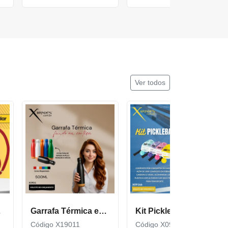
Ver todos
cor600
Garrafa Térmica em Inox com Fundo de Cortiça X19011
Kit Pickleball composto por 2 raquetes de madeira X09166
Código X19011
Código X09166