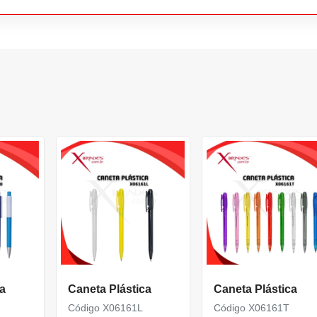
a
Caneta Plástica
Caneta Plástica
Código X06161L
Código X06161T