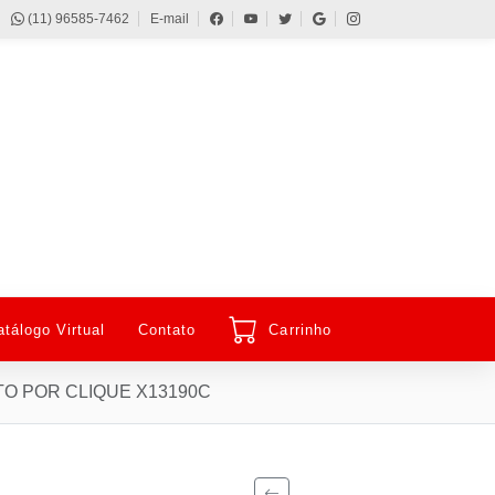
(11) 96585-7462
E-mail
atálogo Virtual
Contato
Carrinho
O POR CLIQUE X13190C