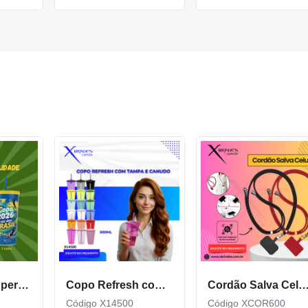
Copo Plástico personalizado In Mold Label 360 XCS551
Copo Refresh com Tampa e Canudo possui capacidade de 500ml X14500
Cordão Salva Celular Universal De Qualidade X
Código X14500
Código XCOR600