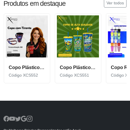
Produtos em destaque
Ver todos
Copo Plástico de 550 ML com Tirante Personalizado XCS552
Copo Plástico personalizado In Mold Label 360 XCS551
Código XCS552
Código XCS551
Código X