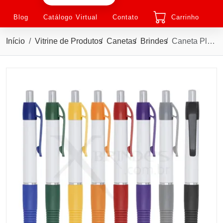
Blog
Catálogo Virtual
Contato
Carrinho
Início
Vitrine de Produtos
Canetas
Brindes
Caneta Plástica Personalizada com detalhes coloridos e possui clip plástico colorido X3011C