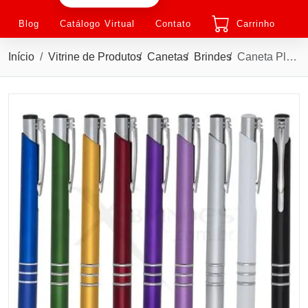
Blog
Catálogo Virtual
Contato
Carrinho
Início
Vitrine de Produtos
Canetas
Brindes
Caneta Plástica Personalizada Com acionamento por clique e carga esferográfica azul X08578