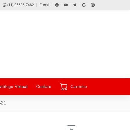
(11) 96585-7462
E-mail
atálogo Virtual
Contato
Carrinho
421