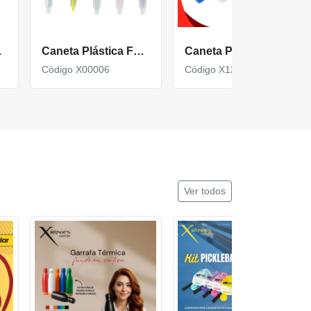
to X06055
Caneta Plástica Formato Seringa, Contém Marca Texto E Carga Esferográfica Azul X00006
Caneta Plástica Marca Texto Modelo Splash 5 Cores X12421
Código X00006
Código X12421
Ver todos