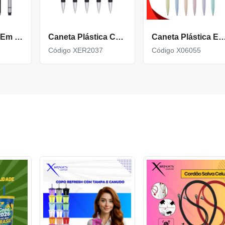
Caneta Corpo Em Metal Com Ponta Marca Texto Xer157B
Caneta Plástica Com Marca Texto, Contém Detalhe Emborrachado E Tampa Protetora
Caneta Plástica Esferografica Com Marca Tex
Código XER2037
Código X06055