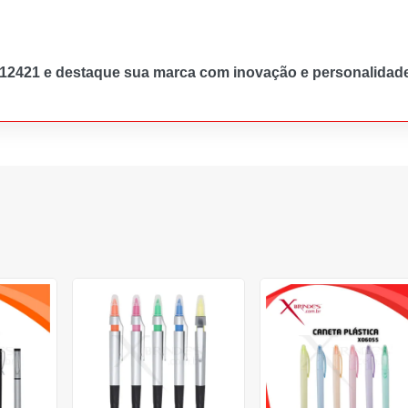
X12421 e destaque sua marca com inovação e personalidad