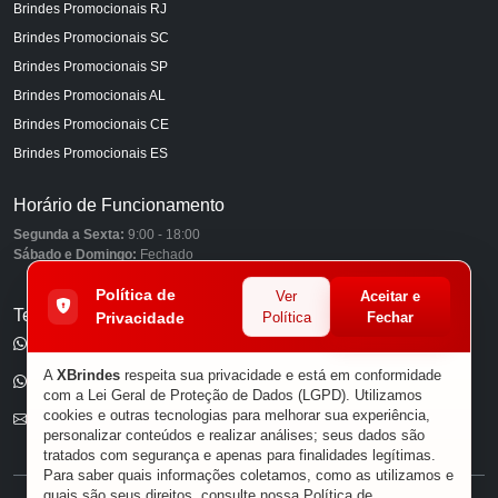
Brindes Promocionais RJ
Brindes Promocionais SC
Brindes Promocionais SP
Brindes Promocionais AL
Brindes Promocionais CE
Brindes Promocionais ES
Horário de Funcionamento
Segunda a Sexta:
9:00 - 18:00
Sábado e Domingo:
Fechado
Política de
Ver
Aceitar e
Telefones
Privacidade
Política
Fechar
(11) 98849-6959
A
XBrindes
respeita sua privacidade e está em conformidade
(11) 96585-7462
com a Lei Geral de Proteção de Dados (LGPD). Utilizamos
cookies e outras tecnologias para melhorar sua experiência,
E-mail
personalizar conteúdos e realizar análises; seus dados são
tratados com segurança e apenas para finalidades legítimas.
Para saber quais informações coletamos, como as utilizamos e
quais são seus direitos, consulte nossa
Política de