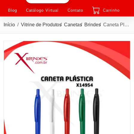
Blog
Catálogo Virtual
Contato
Carrinho
Início
Vitrine de Produtos
Canetas
Brindes
Caneta Plástica Leve e Moderna Carga Azul e acionamento Por Clique X14954