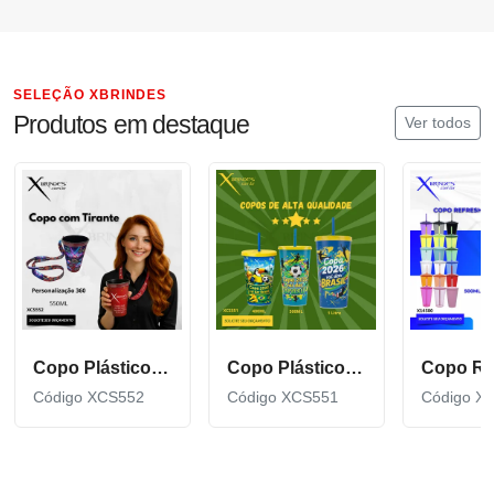
SELEÇÃO XBRINDES
Produtos em destaque
Ver todos
Copo Plástico de 550 ML com Tirante Personalizado XCS552
Copo Plástico personalizado In Mold Label 360 XCS551
Código XCS552
Código XCS551
Código X