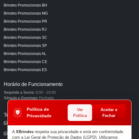
Brindes Promocionais BH
Brindes Promocionais MG
Brindes Promocionais PR
Brindes Promocionais RJ
Brindes Promocionais SC
Brindes Promocionais SP
Brindes Promocionais AL
Brindes Promocionais CE
Brindes Promocionais ES
Horário de Funcionamento
Segunda a Sexta:
9:00 - 18:00
Sábado e Domingo:
Fechado
Política de
Ver
Aceitar e
Telefones
Privacidade
Política
Fechar
(11) 98849-6959
A
XBrindes
respeita sua privacidade e está em conformidade
(11) 96585-7462
com a Lei Geral de Proteção de Dados (LGPD). Utilizamos