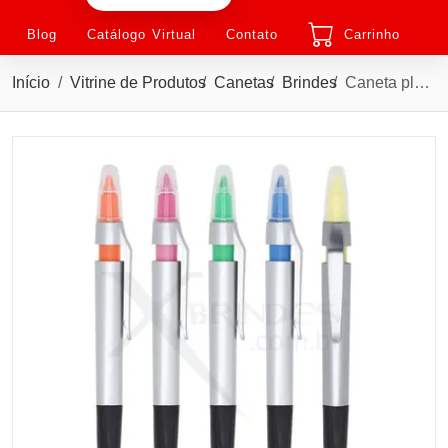
Blog
Catálogo Virtual
Contato
Carrinho
Início
Vitrine de Produtos
Canetas
Brindes
Caneta plástica com marca texto, contém detalhe emborrachado e tampa protetora