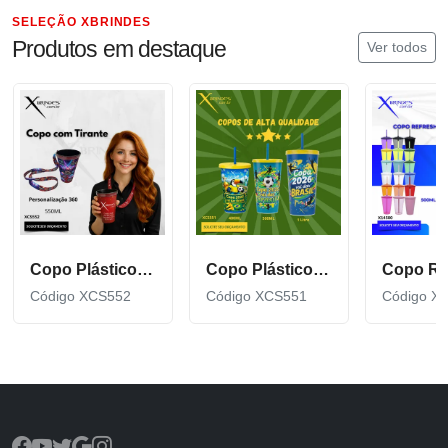
SELEÇÃO XBRINDES
Produtos em destaque
Ver todos
Copo Plástico de 550 ML com Tirante Personalizado XCS552
Copo Plástico personalizado In Mold Label 360 XCS551
Código XCS552
Código XCS551
Código X