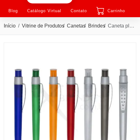
Blog
Catálogo Virtual
Contato
Carrinho
Início
Vitrine de Produtos
Canetas
Brindes
Caneta plástica com clip metálico vazado, carga esferográfica azul X00204