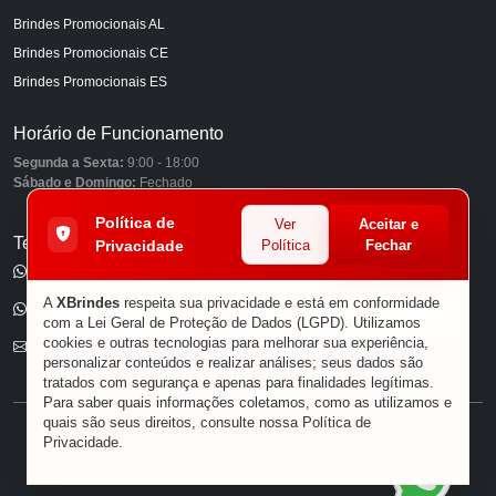
Brindes Promocionais AL
Brindes Promocionais CE
Brindes Promocionais ES
Horário de Funcionamento
Segunda a Sexta:
9:00 - 18:00
Sábado e Domingo:
Fechado
Política de
Ver
Aceitar e
Telefones
Privacidade
Política
Fechar
(11) 98849-6959
A
XBrindes
respeita sua privacidade e está em conformidade
(11) 96585-7462
com a Lei Geral de Proteção de Dados (LGPD). Utilizamos
cookies e outras tecnologias para melhorar sua experiência,
E-mail
personalizar conteúdos e realizar análises; seus dados são
tratados com segurança e apenas para finalidades legítimas.
Para saber quais informações coletamos, como as utilizamos e
quais são seus direitos, consulte nossa
Política de
® XBRINDES
Privacidade
.
Sobre Nós
|
Política de Privacidade