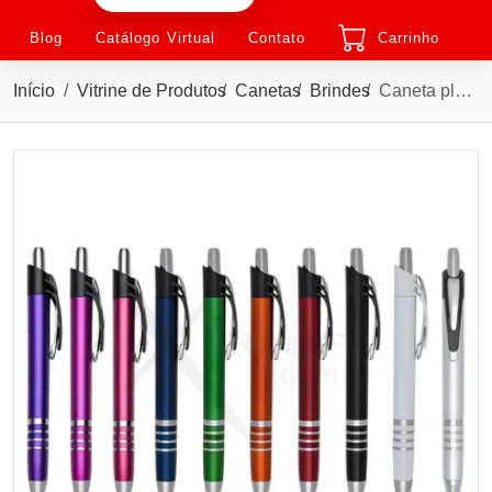
Blog
Catálogo Virtual
Contato
Carrinho
Início
Vitrine de Produtos
Canetas
Brindes
Caneta plástica com carga esferográfica azul e acionamento por clique X00807