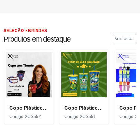
SELEÇÃO XBRINDES
Produtos em destaque
Ver todos
Copo Plástico de 550 ML com Tirante Personalizado XCS552
Copo Plástico personalizado In Mold Label 360 XCS551
Código XCS552
Código XCS551
Código X