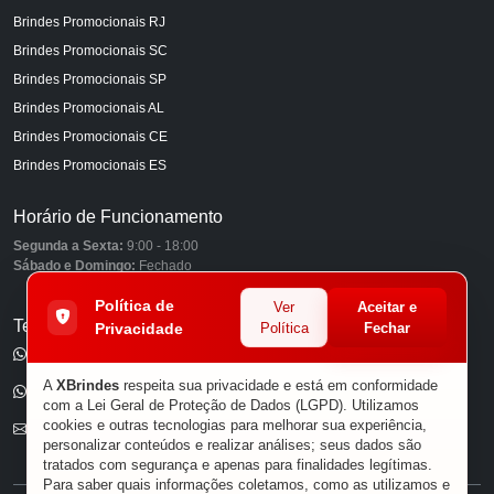
Brindes Promocionais RJ
Brindes Promocionais SC
Brindes Promocionais SP
Brindes Promocionais AL
Brindes Promocionais CE
Brindes Promocionais ES
Horário de Funcionamento
Segunda a Sexta:
9:00 - 18:00
Sábado e Domingo:
Fechado
Política de
Ver
Aceitar e
Telefones
Privacidade
Política
Fechar
(11) 98849-6959
A
XBrindes
respeita sua privacidade e está em conformidade
(11) 96585-7462
com a Lei Geral de Proteção de Dados (LGPD). Utilizamos
cookies e outras tecnologias para melhorar sua experiência,
E-mail
personalizar conteúdos e realizar análises; seus dados são
tratados com segurança e apenas para finalidades legítimas.
Para saber quais informações coletamos, como as utilizamos e