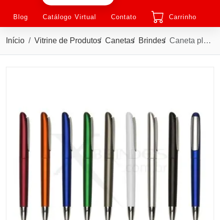
Blog
Catálogo Virtual
Contato
Carrinho
Início
Vitrine de Produtos
Canetas
Brindes
Caneta plástica com carga esferográfica azul e acionamento por clique no clipe X13440