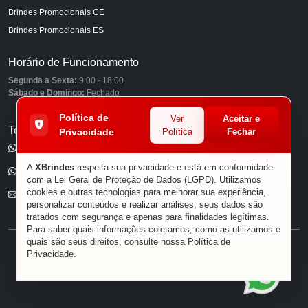
Brindes Promocionais CE
Brindes Promocionais ES
Horário de Funcionamento
Segunda a Sexta:
9:00 - 18:00
Sábado e Domingo:
Fechado
Política de
Ver
Aceitar e
Telefones
Privacidade
Política
Fechar
(11) 98849-6959
A
XBrindes
respeita sua privacidade e está em conformidade
(11) 96585-7462
com a Lei Geral de Proteção de Dados (LGPD). Utilizamos
cookies e outras tecnologias para melhorar sua experiência,
E-mail
personalizar conteúdos e realizar análises; seus dados são
tratados com segurança e apenas para finalidades legítimas.
Para saber quais informações coletamos, como as utilizamos e
quais são seus direitos, consulte nossa
Política de
® XBRINDES
Privacidade
.
Sobre Nós
|
Política de Privacidade