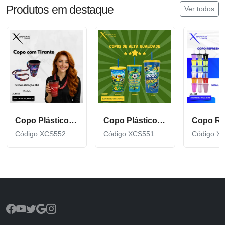
Produtos em destaque
Ver todos
Copo Plástico de 550 ML com Tirante Personalizado XCS552
Copo Plástico personalizado In Mold Label 360 XCS551
Código XCS552
Código XCS551
Código X