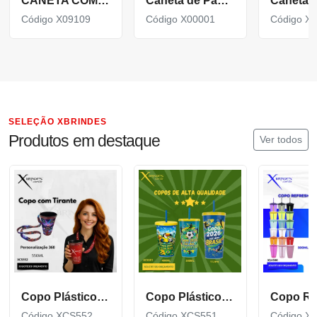
CANETA COM CORPO EM PAPELÃO, PONTEIRA E CLIP EM PLÁSTICO ABS X09109
Caneta de Papelão Reciclado com detalhes Coloridos X00001
Código X09109
Código X00001
Código X
SELEÇÃO XBRINDES
Produtos em destaque
Ver todos
Copo Plástico de 550 ML com Tirante Personalizado XCS552
Copo Plástico personalizado In Mold Label 360 XCS551
Código XCS552
Código XCS551
Código X