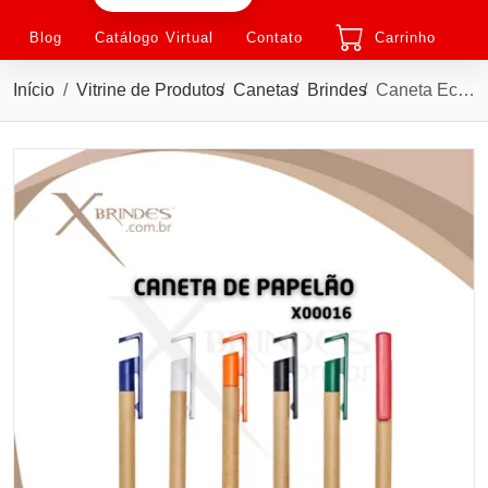
Blog
Catálogo Virtual
Contato
Carrinho
Início
Vitrine de Produtos
Canetas
Brindes
Caneta Ecológica em Papelão com Suporte para Celular X00016