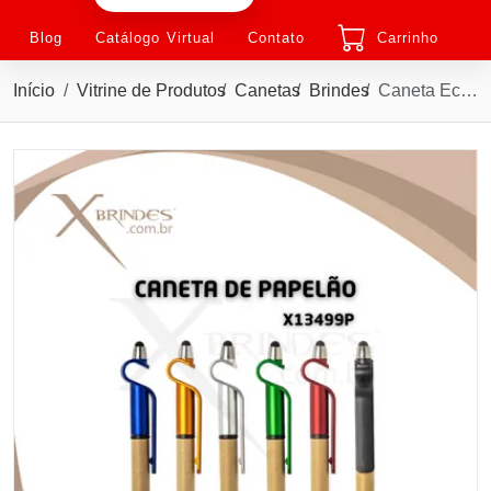
Blog
Catálogo Virtual
Contato
Carrinho
Início
Vitrine de Produtos
Canetas
Brindes
Caneta Ecológica de Papelão com Touch e Suporte X13499P