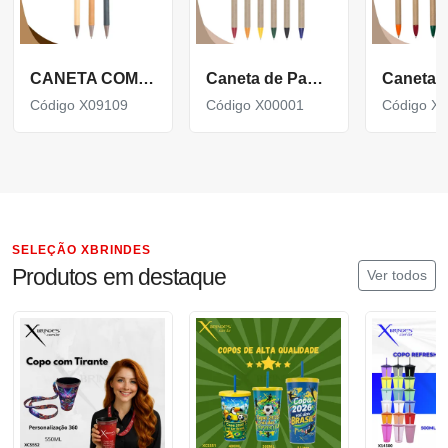
CANETA COM CORPO EM PAPELÃO, PONTEIRA E CLIP EM PLÁSTICO ABS X09109
Caneta de Papelão Reciclado com detalhes Coloridos X00001
Código X09109
Código X00001
Código X
SELEÇÃO XBRINDES
Produtos em destaque
Ver todos