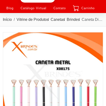
Blog
Catálogo Virtual
Contato
Carrinho
Início
Vitrine de Produtos
Canetas
Brindes
Caneta Diamante corpo em Metal com acionamento por Rotação X08175