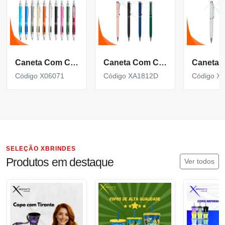
Caneta Com Corpo De Metal Carga Azul E Acionamento Por Clique X06071
Caneta Com Corpo De Metal Carga Azul E Acionamento Por Rotação Xa1812D
Código X06071
Código XA1812D
Código X
SELEÇÃO XBRINDES
Produtos em destaque
Ver todos