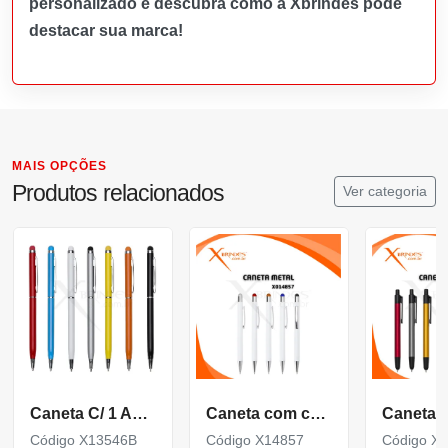
personalizado e descubra como a Xbrindes pode
destacar sua marca!
MAIS OPÇÕES
Produtos relacionados
Ver categoria
Caneta C/ 1 Anel E Ponta Touch (Mult. De 100)
Caneta com corpo de Metal e Ponteira Touch acionamento por clique X14857
Código X13546B
Código X14857
Código X