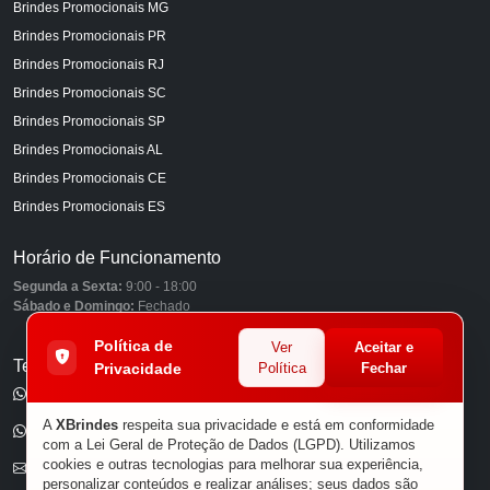
Brindes Promocionais MG
Brindes Promocionais PR
Brindes Promocionais RJ
Brindes Promocionais SC
Brindes Promocionais SP
Brindes Promocionais AL
Brindes Promocionais CE
Brindes Promocionais ES
Horário de Funcionamento
Segunda a Sexta:
9:00 - 18:00
Sábado e Domingo:
Fechado
Política de
Ver
Aceitar e
Telefones
Privacidade
Política
Fechar
(11) 98849-6959
A
XBrindes
respeita sua privacidade e está em conformidade
(11) 96585-7462
com a Lei Geral de Proteção de Dados (LGPD). Utilizamos
cookies e outras tecnologias para melhorar sua experiência,
E-mail
personalizar conteúdos e realizar análises; seus dados são