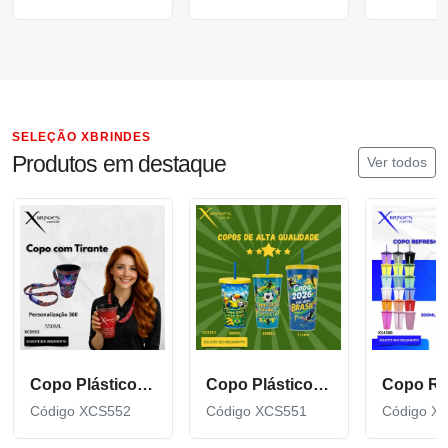
SELEÇÃO XBRINDES
Produtos em destaque
Ver todos
Copo Plástico de 550 ML com Tirante Personalizado XCS552
Copo Plástico personalizado In Mold Label 360 XCS551
Código XCS552
Código XCS551
Código X