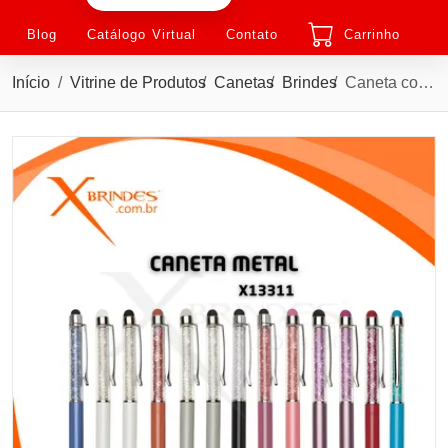
Blog
Catálogo Virtual
Contato
Carrinho
Início
Vitrine de Produtos
Canetas
Brindes
Caneta corpo em Metal com Ponteira Touch Screen X13311