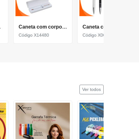
ado X13261
Caneta com corpo de Metal com Estojo Plástico X14480
Caneta com corpo de Metal e Ponteira Touch X06087T
Código X14480
Código X06087T
Ver todos