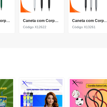
Caneta Com Corpo De Metal Carga Azul E Acionamento Por Rotação Xa1812D
Caneta com Corpo de Metal carga Azul e com Acionamento por rotação X12622
Caneta com Corpo de Metal com detalhe Texturiz
Código X12622
Código X13261