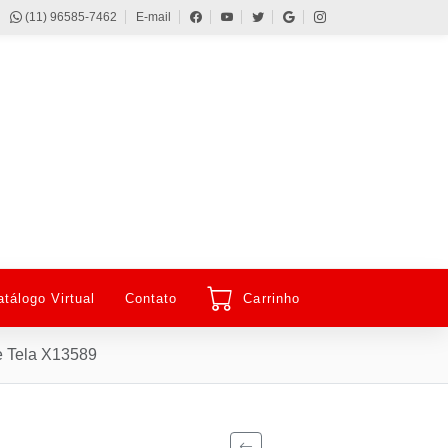
(11) 96585-7462
E-mail
atálogo Virtual
Contato
Carrinho
e Tela X13589