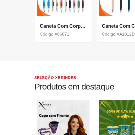
Caneta Com Corpo De Metal Carga Azul E Acionamento Por Clique X06071
Código X06071
Código XA1812D
SELEÇÃO XBRINDES
Produtos em destaque