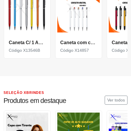
Caneta C/ 1 Anel E Ponta Touch (Mult. De 100)
Caneta com corpo de Metal e Ponteira Touch acionamento por clique X14857
Código X13546B
Código X14857
Código X
SELEÇÃO XBRINDES
Produtos em destaque
Ver todos