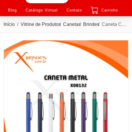
Blog
Catálogo Virtual
Contato
Carrinho
Início
Vitrine de Produtos
Canetas
Brindes
Caneta Corpo em Metal com Ponteira Touch e acionamento por clique X08132