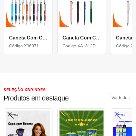
Caneta Com Corpo De Metal Carga Azul E Acionamento Por Clique X06071
Caneta Com Corpo De Metal Carga Azul E Acionamento Por Rotação Xa1812D
Código X06071
Código XA1812D
Código X
SELEÇÃO XBRINDES
Produtos em destaque
Ver todos