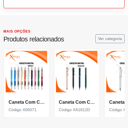
MAIS OPÇÕES
Produtos relacionados
Ver categoria
Caneta Com Corpo De Metal Carga Azul E Acionamento Por Clique X06071
Caneta Com Corpo De Metal Carga Azul E Acionamento Por Rotação Xa1812D
Código X06071
Código XA1812D
Código X