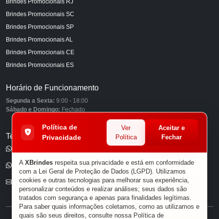
Brindes Promocionais RJ
Brindes Promocionais SC
Brindes Promocionais SP
Brindes Promocionais AL
Brindes Promocionais CE
Brindes Promocionais ES
Horário de Funcionamento
Segunda a Sexta:
9:00 - 18:00
Sábado e Domingo:
Fechado
Política de
Ver
Aceitar e
Telefones
Privacidade
Política
Fechar
(11) 98849-6959
A
XBrindes
respeita sua privacidade e está em conformidade
(11) 96585-7462
com a Lei Geral de Proteção de Dados (LGPD). Utilizamos
cookies e outras tecnologias para melhorar sua experiência,
E-mail
personalizar conteúdos e realizar análises; seus dados são
tratados com segurança e apenas para finalidades legítimas.
Para saber quais informações coletamos, como as utilizamos e
quais são seus direitos, consulte nossa
Política de
® XBRINDES