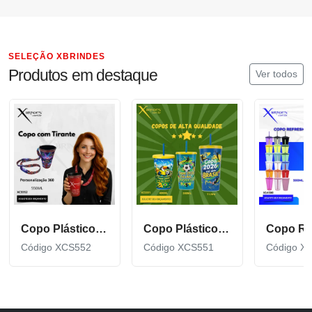
SELEÇÃO XBRINDES
Produtos em destaque
Ver todos
Copo Plástico de 550 ML com Tirante Personalizado XCS552
Copo Plástico personalizado In Mold Label 360 XCS551
Código XCS552
Código XCS551
Código X