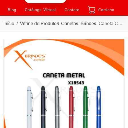
Blog
Catálogo Virtual
Contato
Carrinho
Início
Vitrine de Produtos
Canetas
Brindes
Caneta Corpo de Metal com Ponteira Touch e acionamento por Rotação X18543