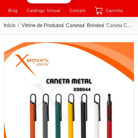
Blog
Catálogo Virtual
Contato
Carrinho
Início
Vitrine de Produtos
Canetas
Brindes
Caneta Corpo de Metal com carga Azul e Acionamento por Clique X08044