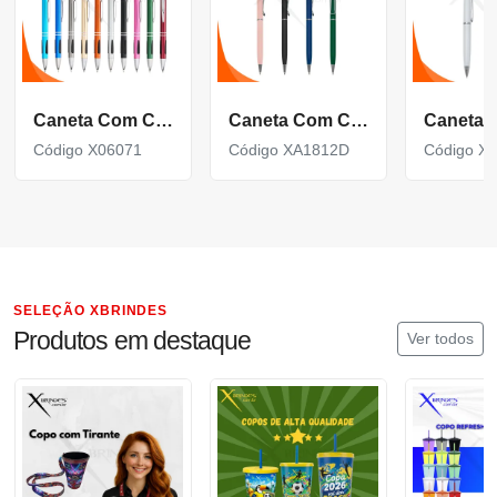
Caneta Com Corpo De Metal Carga Azul E Acionamento Por Clique X06071
Caneta Com Corpo De Metal Carga Azul E Acionamento Por Rotação Xa1812D
Código X06071
Código XA1812D
Código X
SELEÇÃO XBRINDES
Produtos em destaque
Ver todos