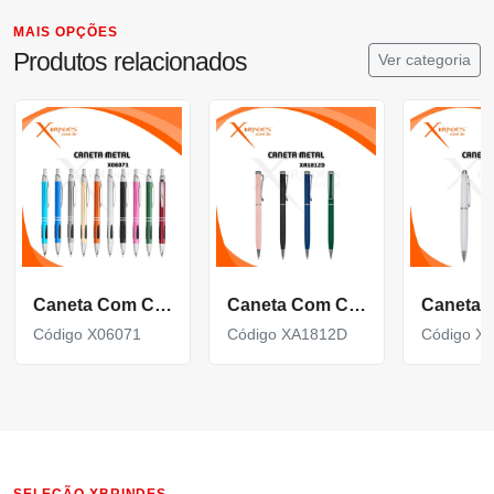
MAIS OPÇÕES
Produtos relacionados
Ver categoria
Caneta Com Corpo De Metal Carga Azul E Acionamento Por Clique X06071
Caneta Com Corpo De Metal Carga Azul E Acionamento Por Rotação Xa1812D
Código X06071
Código XA1812D
Código X
SELEÇÃO XBRINDES