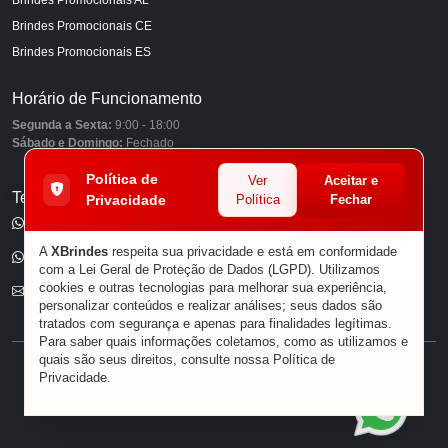
Brindes Promocionais CE
Brindes Promocionais ES
Horário de Funcionamento
Segunda a Sexta:
9:00 - 18:00
Sábado e Domingo:
Fechado
Política de
Ver
Aceitar e
Telefones
Privacidade
Política
Fechar
(11) 98849-6959
A
XBrindes
respeita sua privacidade e está em conformidade
(11) 96585-7462
com a Lei Geral de Proteção de Dados (LGPD). Utilizamos
cookies e outras tecnologias para melhorar sua experiência,
E-mail
personalizar conteúdos e realizar análises; seus dados são
tratados com segurança e apenas para finalidades legítimas.
Para saber quais informações coletamos, como as utilizamos e
quais são seus direitos, consulte nossa
Política de
® XBRINDES
Privacidade
.
Sobre Nós
|
Política de Privacidade