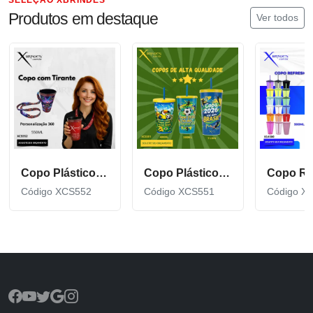
Produtos em destaque
Ver todos
Copo Plástico de 550 ML com Tirante Personalizado XCS552
Copo Plástico personalizado In Mold Label 360 XCS551
Código XCS552
Código XCS551
Código X