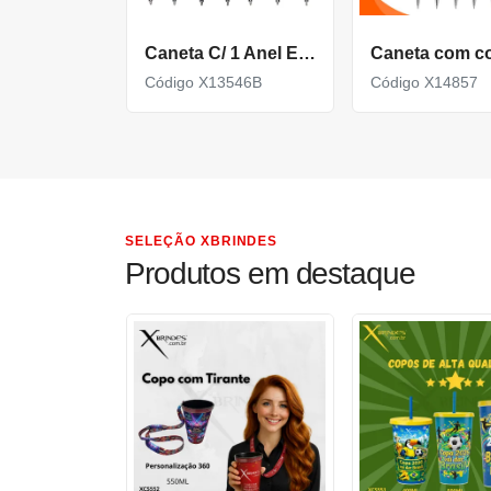
Caneta C/ 1 Anel E Ponta Touch (Mult. De 100)
Código X13546B
Código X14857
SELEÇÃO XBRINDES
Produtos em destaque