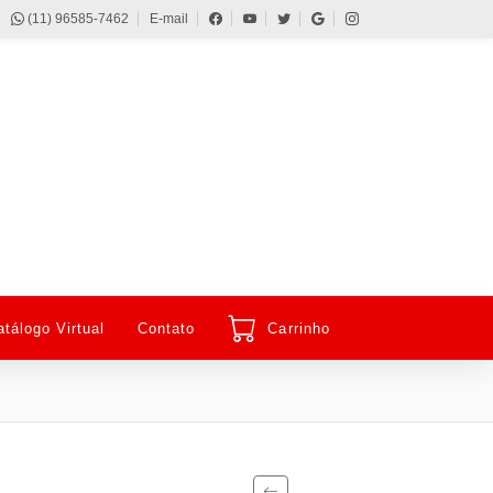
(11) 96585-7462
E-mail
atálogo Virtual
Contato
Carrinho