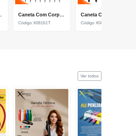
ouch Screen X13546T
Caneta Com Corpo Metálico E Ponteira Touch Acionamento Por Clique X08161T
Caneta Com Corpo Metálico E Ponteira Touch X08044B
Código X08161T
Código X08044B
Ver todos