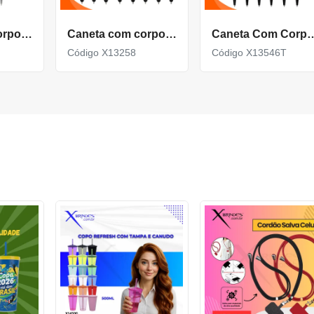
Caneta com corpo de Metal e Ponteira Touch acionamento por clique X14857
Caneta com corpo de Metal e Ponteira Touch X13258
Caneta Com Corpo Metal E Ponteira T
Código X13258
Código X13546T