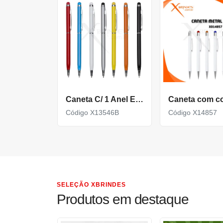
Caneta C/ 1 Anel E Ponta Touch (Mult. De 100)
Código X13546B
Código X14857
SELEÇÃO XBRINDES
Produtos em destaque