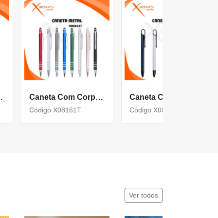
ouch Screen X13546T
Caneta Com Corpo Metálico E Ponteira Touch Acionamento Por Clique X08161T
Caneta Com Corpo Metálico E Ponteira Touch X08044B
Código X08161T
Código X08044B
Ver todos