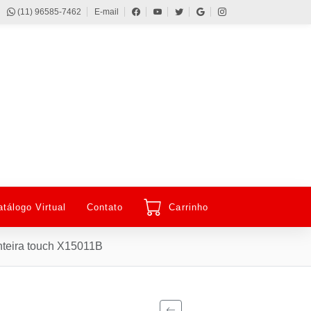
(11) 96585-7462
E-mail
atálogo Virtual
Contato
Carrinho
teira touch X15011B