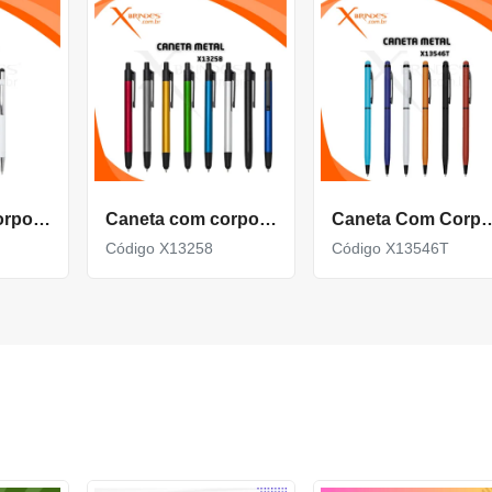
Caneta com corpo de Metal e Ponteira Touch acionamento por clique X14857
Caneta com corpo de Metal e Ponteira Touch X13258
Caneta Com Corpo Metal E Ponteira T
Código X13258
Código X13546T