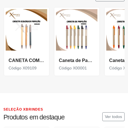
CANETA COM CORPO EM PAPELÃO, PONTEIRA E CLIP EM PLÁSTICO ABS X09109
Caneta de Papelão Reciclado com detalhes Coloridos X00001
Código X09109
Código X00001
Código X
SELEÇÃO XBRINDES
Produtos em destaque
Ver todos