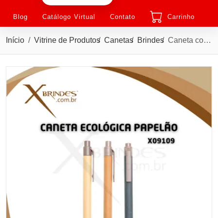
Blog
Catálogo Virtual
Contato
Carrinho
Início
Vitrine de Produtos
Canetas
Brindes
Caneta com corpo em papelão, ponteira e clip em plástico ABS X09109