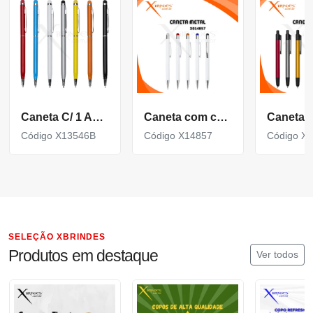
Caneta C/ 1 Anel E Ponta Touch (Mult. De 100)
Caneta com corpo de Metal e Ponteira Touch acionamento por clique X14857
Código X13546B
Código X14857
Código X
SELEÇÃO XBRINDES
Produtos em destaque
Ver todos