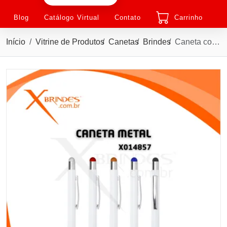
Blog
Catálogo Virtual
Contato
Carrinho
Início
Vitrine de Produtos
Canetas
Brindes
Caneta com corpo de Metal e Ponteira Touch acionamento por clique X14857