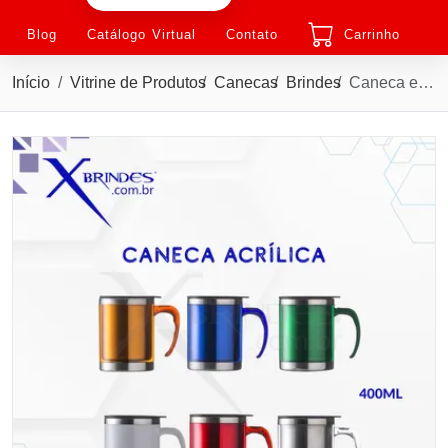
Blog
Catálogo Virtual
Contato
Carrinho
Início
Vitrine de Produtos
Canecas
Brindes
Caneca em Acrílico com interna de Inox Capacidade de 400ML X06520