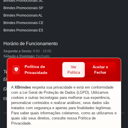
Brindes Promocionais SC
Brindes Promocionais SP
Brindes Promocionais AL
Brindes Promocionais CE
Brindes Promocionais ES
Horário de Funcionamento
Segunda a Sexta:
9:00 - 18:00
Sábado e Domingo:
Fechado
Política de
Ver
Aceitar e
Telefones
Privacidade
Política
Fechar
(11) 98849-6959
A
XBrindes
respeita sua privacidade e está em conformidade
(11) 96585-7462
com a Lei Geral de Proteção de Dados (LGPD). Utilizamos
cookies e outras tecnologias para melhorar sua experiência,
E-mail
personalizar conteúdos e realizar análises; seus dados são
tratados com segurança e apenas para finalidades legítimas.
Para saber quais informações coletamos, como as utilizamos e
quais são seus direitos, consulte nossa
Política de
® XBRINDES
Privacidade
.
Sobre Nós
|
Política de Privacidade