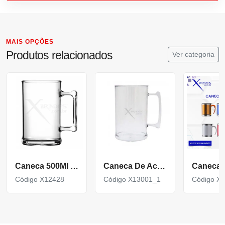
MAIS OPÇÕES
Produtos relacionados
Ver categoria
Caneca 500Ml Transparente
Caneca De Acrílico 300 Ml
Código X12428
Código X13001_1
Código X