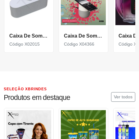
Caixa De Som Bluetooth
Caixa De Som Bluetooth Com Carregador Por Indução X04366
Código X02015
Código X04366
Código X
SELEÇÃO XBRINDES
Produtos em destaque
Ver todos