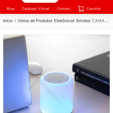
Blog
Catálogo Virtual
Contato
Carrinho
Início
Vitrine de Produtos
Eletrônicos
Brindes
CAIXA DE SOM MULTIMÍDIA COM LUMINÁRIA