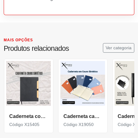
MAIS OPÇÕES
Produtos relacionados
Ver categoria
Caderneta com capa em couro sintético 96 folhas X15405
Caderneta capa dura produzida em couro sintético X19050
Código X15405
Código X19050
Código X