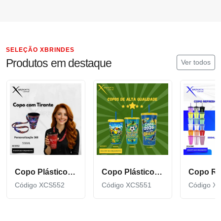
SELEÇÃO XBRINDES
Produtos em destaque
Ver todos
Copo Plástico de 550 ML com Tirante Personalizado XCS552
Copo Plástico personalizado In Mold Label 360 XCS551
Código XCS552
Código XCS551
Código X