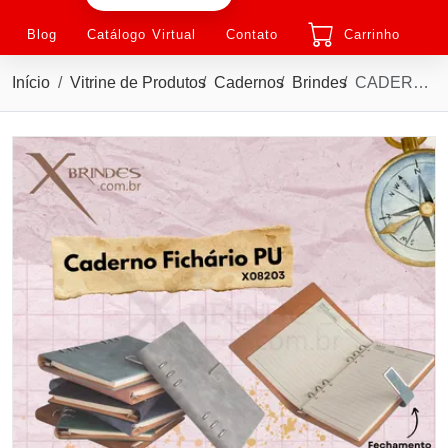
Blog
Catálogo Virtual
Contato
Carrinho
Início
Vitrine de Produtos
Cadernos
Brindes
CADERNO FICHÁRIO PU A5, 119 FOLHAS PAUTADAS X08203