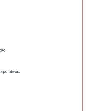
ção.
rporativos.