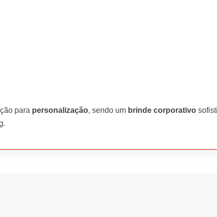
pção para
personalização
, sendo um
brinde corporativo
sofist
g.