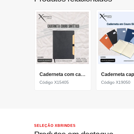
Caderneta com capa em couro sintético 96 folhas X15405
Código X15405
Código X19050
SELEÇÃO XBRINDES