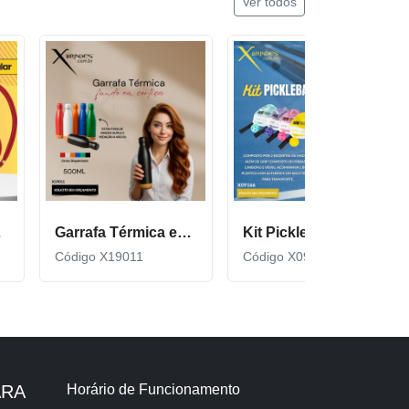
Ver todos
cor600
Garrafa Térmica em Inox com Fundo de Cortiça X19011
Kit Pickleball composto por 2 raquetes de madeira X09166
Código X19011
Código X09166
ARA
Horário de Funcionamento