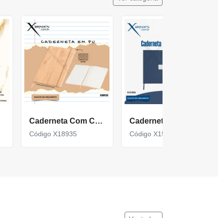
Caderneta Com Capa Em Pu Em Formato De Bambu X18935
Caderneta de capa em couro sintético com detalhes texturizados X15406
Código X18935
Código X15406