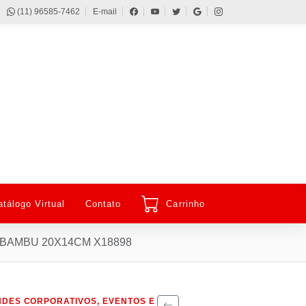
(11) 96585-7462
E-mail
atálogo Virtual
Contato
Carrinho
BAMBU 20X14CM X18898
DES CORPORATIVOS, EVENTOS E