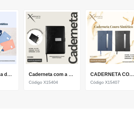
Caderneta capa dura produzida em couro sintético X19050
Caderneta com a capa em couro sintético 96 folhas X15404
CADERNETA COM CAPA EM COURO SINTÉTICO LEVEMENTE TEXTURIZADA X15407
Código X15404
Código X15407