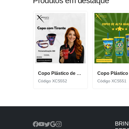
Produtos em destaque
Copo Plástico de 550 ML com Tirante Personalizado XCS552
Código XCS552
Código XCS551
BRI