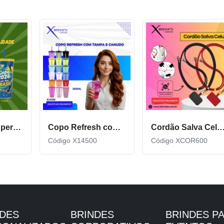
Copo Plástico personalizado In Mold Label 360 XCS551
Copo Refresh com Tampa e Canudo possui capacidade de 500ml X14500
Cordão Salva Celular Universal De Qualidade X
Código X14500
Código XCOR600
NDES
BRINDES
BRINDES P