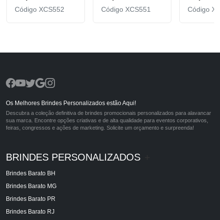
Código XCS552
Código XCS551
Código X
Os Melhores Brindes Personalizados estão Aqui!
Descubra a coleção definitiva de brindes promocionais personalizados para alavancar
sua marca. Encontre opções criativas e de alta qualidade para eventos corporativos,
feiras, congressos e ações de marketing. Solicite um orçamento e surpreenda!
BRINDES PERSONALIZADOS
+
Brindes Barato BH
Brindes Barato MG
Brindes Barato PR
Brindes Barato RJ