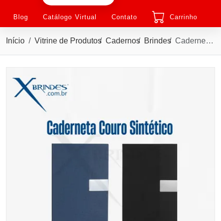
Blog
Catálogo Virtual
Contato
Carrinho
Início
Vitrine de Produtos
Cadernos
Brindes
Caderneta de capa em couro sintético com detalhes texturizados X15406