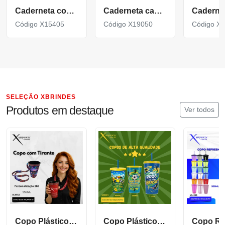
Caderneta com capa em couro sintético 96 folhas X15405
Caderneta capa dura produzida em couro sintético X19050
Código X15405
Código X19050
Código X
SELEÇÃO XBRINDES
Produtos em destaque
Ver todos
Copo Plástico de 550 ML com Tirante Personalizado XCS552
Copo Plástico personalizado In Mold Label 360 XCS551