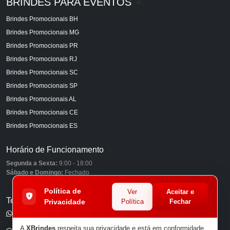
BRINDES PARA EVENTOS
+
Brindes Promocionais BH
Brindes Promocionais MG
Brindes Promocionais PR
Brindes Promocionais RJ
Brindes Promocionais SC
Brindes Promocionais SP
Brindes Promocionais AL
Brindes Promocionais CE
Brindes Promocionais ES
Horário de Funcionamento
Segunda a Sexta:
9:00 - 18:00
Sábado e Domingo:
Fechado
Política de
Ver
Aceitar e
Telefones
Privacidade
Política
Fechar
(11) 98849-6959
A
XBrindes
respeita sua privacidade e está em conformidade