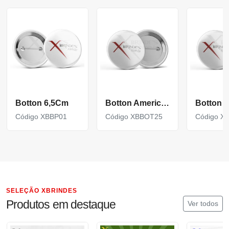
Botton 6,5Cm
Botton Americano 2,5Cm
Código XBBP01
Código XBBOT25
Código X
SELEÇÃO XBRINDES
Produtos em destaque
Ver todos