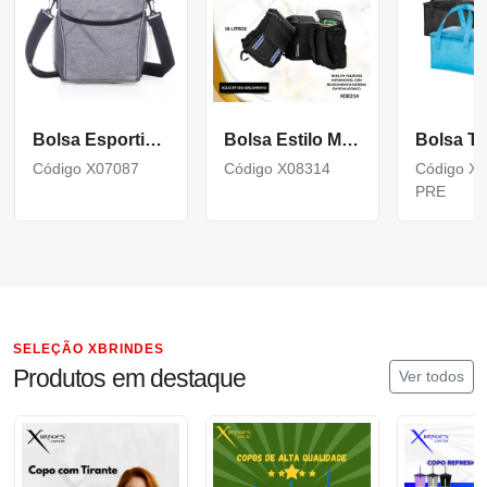
Bolsa Esportiva 46 Litros
Bolsa Estilo Mochila Térmica com Capacidade de 18 Litros X08314
Código X07087
Código X08314
Código X1
PRE
SELEÇÃO XBRINDES
Produtos em destaque
Ver todos