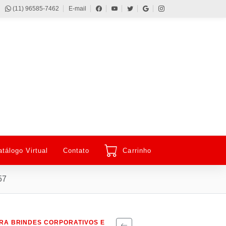
(11) 96585-7462
E-mail
atálogo Virtual
Contato
Carrinho
57
RA BRINDES CORPORATIVOS E