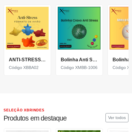
ANTI-STRESS DE VINIL EM FORMATO DE AVIÃO XBBA02
Bolinha Anti Stress em Vinil Oca Cravinho XMBB-1006
Código XBBA02
Código XMBB-1006
Código X
SELEÇÃO XBRINDES
Produtos em destaque
Ver todos