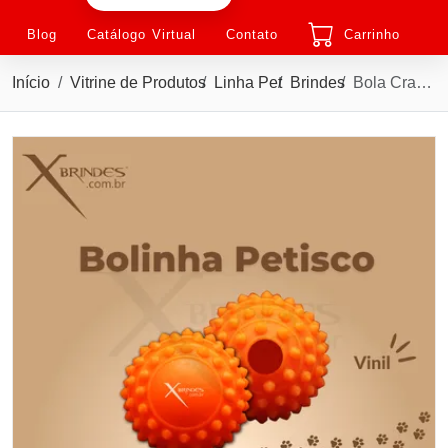
Blog
Catálogo Virtual
Contato
Carrinho
Início
Vitrine de Produtos
Linha Pet
Brindes
Bola Cravo com Furo para Petisco Personalizada XMBB-1052