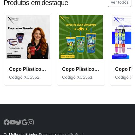
Produtos em destaque
Ver todos
Copo Plástico de 550 ML com Tirante Personalizado XCS552
Copo Plástico personalizado In Mold Label 360 XCS551
Código XCS552
Código XCS551
Código X
Os Melhores Brindes Personalizados estão Aqui!