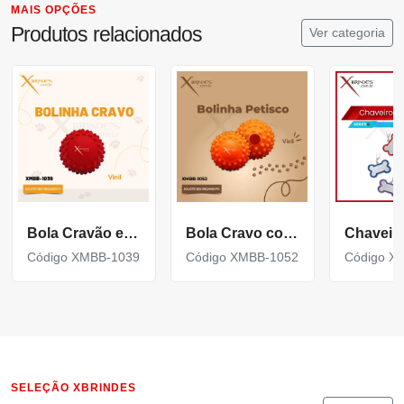
MAIS OPÇÕES
Produtos relacionados
Ver categoria
Bola Cravão em Vinil Personalizada para Pet XMBB-1039
Bola Cravo com Furo para Petisco Personalizada XMBB-1052
Código XMBB-1039
Código XMBB-1052
Código X
SELEÇÃO XBRINDES