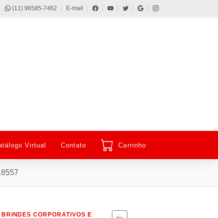
(11) 96585-7462
E-mail
atálogo Virtual
Contato
Carrinho
18557
 BRINDES CORPORATIVOS E