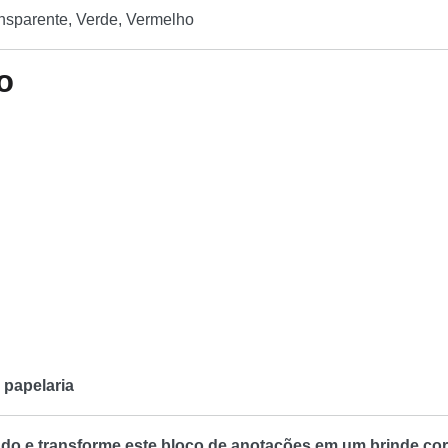
ansparente, Verde, Vermelho
o
 papelaria
ado e transforme este bloco de anotações em um brinde co