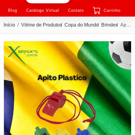
Blog
Catálogo Virtual
Contato
Carrinho
Início
Vitrine de Produtos
Copa do Mundo
Brindes
Apito em Plástico Estilo Juiz personalizado X036STL