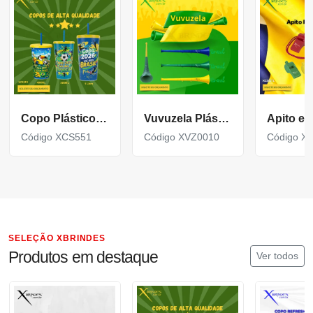
Copo Plástico personalizado In Mold Label 360 XCS551
Vuvuzela Plástica Personalizada para eventos XVZ0010
Código XCS551
Código XVZ0010
Código X
SELEÇÃO XBRINDES
Produtos em destaque
Ver todos