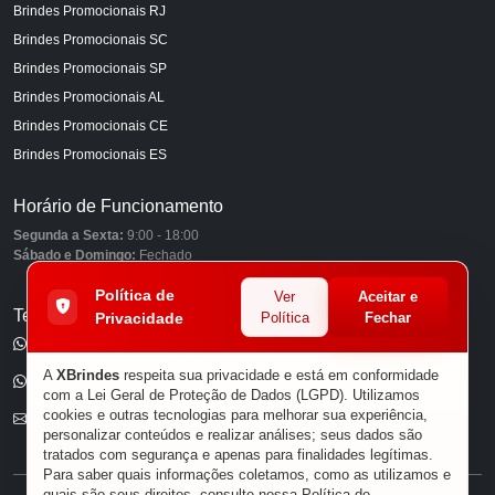
Brindes Promocionais RJ
Brindes Promocionais SC
Brindes Promocionais SP
Brindes Promocionais AL
Brindes Promocionais CE
Brindes Promocionais ES
Horário de Funcionamento
Segunda a Sexta:
9:00 - 18:00
Sábado e Domingo:
Fechado
Política de
Ver
Aceitar e
Telefones
Privacidade
Política
Fechar
(11) 98849-6959
A
XBrindes
respeita sua privacidade e está em conformidade
(11) 96585-7462
com a Lei Geral de Proteção de Dados (LGPD). Utilizamos
cookies e outras tecnologias para melhorar sua experiência,
E-mail
personalizar conteúdos e realizar análises; seus dados são
tratados com segurança e apenas para finalidades legítimas.
Para saber quais informações coletamos, como as utilizamos e
quais são seus direitos, consulte nossa
Política de