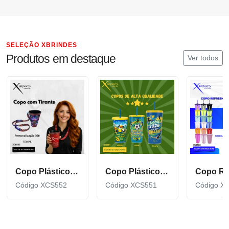
SELEÇÃO XBRINDES
Produtos em destaque
Ver todos
Copo Plástico de 550 ML com Tirante Personalizado XCS552
Copo Plástico personalizado In Mold Label 360 XCS551
Código XCS552
Código XCS551
Código X