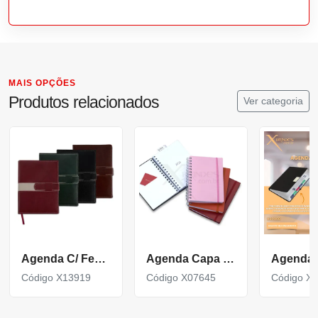
MAIS OPÇÕES
Produtos relacionados
Ver categoria
Agenda C/ Fecho E Suport P/ Caneta (Mult. De 10)
Agenda Capa Plástica
Código X13919
Código X07645
Código X